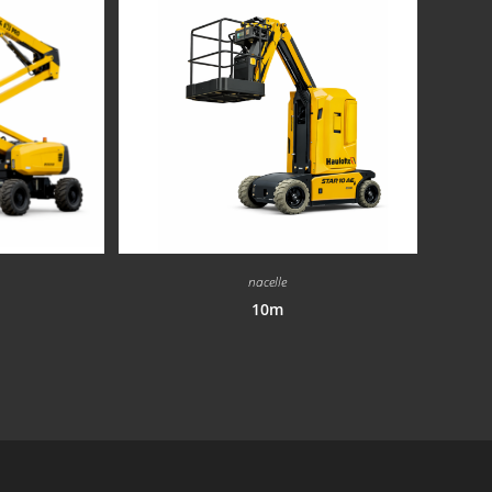
nacelle
10m