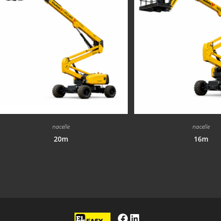
nacelle
nacelle
20m
16m
Facebook
LinkedIn