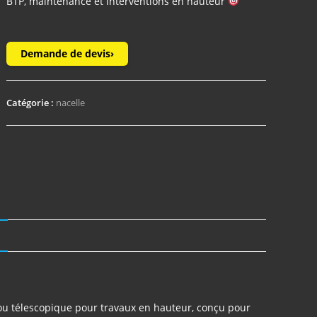
BTP, maintenance et interventions en hauteur
Demande de devis
›
Catégorie :
nacelle
N
 ou télescopique pour travaux en hauteur, conçu pour