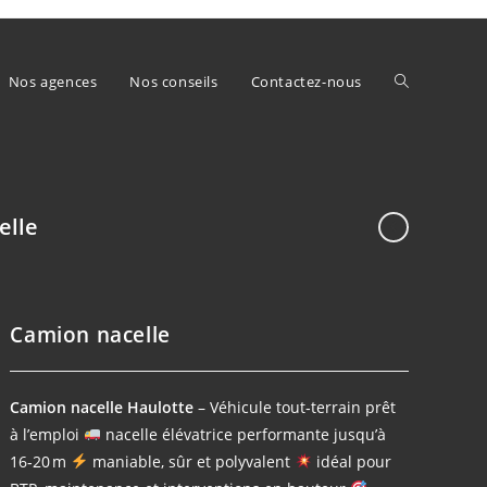
Toggle
Nos agences
Nos conseils
Contactez-nous
website
elle
Camion nacelle
search
Camion nacelle Haulotte
– Véhicule tout‑terrain prêt
à l’emploi
nacelle élévatrice performante jusqu’à
16‑20 m
maniable, sûr et polyvalent
idéal pour